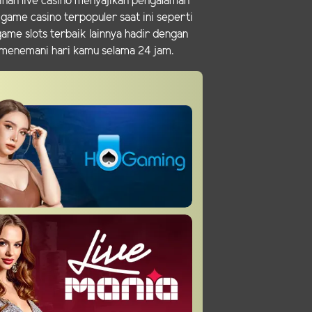
ainan live casino menyajikan pengalaman
ame casino terpopuler saat ini seperti
game slots terbaik lainnya hadir dengan
p menemani hari kamu selama 24 jam.