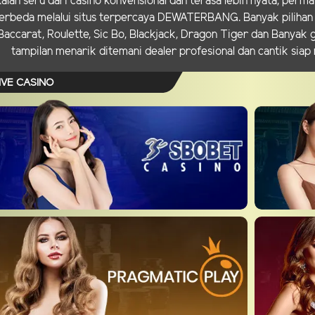
kalah seru dari casino konvensional dan terasa lebih nyata, perm
erbeda melalui situs terpercaya DEWATERBANG. Banyak pilihan g
Baccarat, Roulette, Sic Bo, Blackjack, Dragon Tiger dan Banyak 
tampilan menarik ditemani dealer profesional dan cantik sia
IVE CASINO